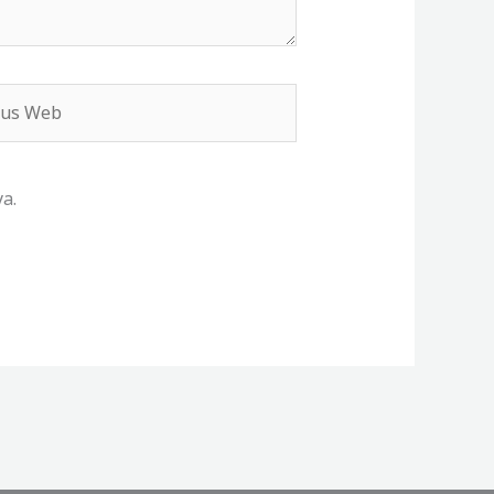
s
b
a.