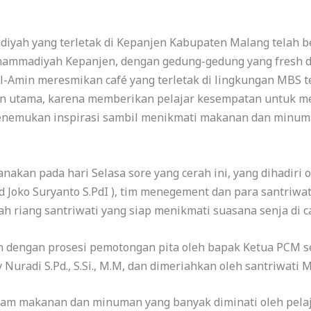
yah yang terletak di Kepanjen Kabupaten Malang telah b
hammadiyah Kepanjen, dengan gedung-gedung yang fresh da
Al-Amin meresmikan café yang terletak di lingkungan MBS te
tan utama, karena memberikan pelajar kesempatan untuk m
nemukan inspirasi sambil menikmati makanan dan minuma
nakan pada hari Selasa sore yang cerah ini, yang dihadiri o
 Joko Suryanto S.PdI ), tim menegement dan para santriwa
h riang santriwati yang siap menikmati suasana senja di caf
 dengan prosesi pemotongan pita oleh bapak Ketua PCM se
Nuradi S.Pd., S.Si., M.M, dan dimeriahkan oleh santriwati 
am makanan dan minuman yang banyak diminati oleh pelajar