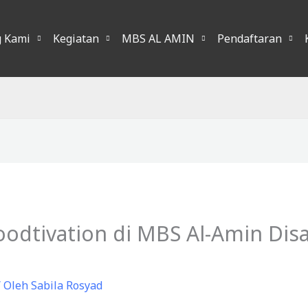
g Kami
Kegiatan
MBS AL AMIN
Pendaftaran
odtivation di MBS Al-Amin Dis
 Oleh
Sabila Rosyad