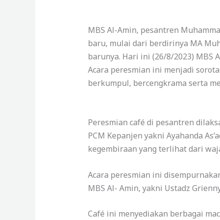
MBS Al-Amin, pesantren Muhammadi
baru, mulai dari berdirinya MA Mu
barunya. Hari ini (26/8/2023) MBS 
Acara peresmian ini menjadi soro
berkumpul, bercengkrama serta me
Peresmian café di pesantren dilaksa
PCM Kepanjen yakni Ayahanda As’ad
kegembiraan yang terlihat dari waja
Acara peresmian ini disempurnakan
MBS Al- Amin, yakni Ustadz Grienny 
Café ini menyediakan berbagai mac