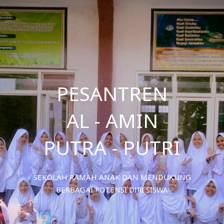
PESANTREN
AL - AMIN
PUTRA - PUTRI
SEKOLAH RAMAH ANAK DAN MENDUKUNG
BERBAGAI POTENSI DIRI SISWA