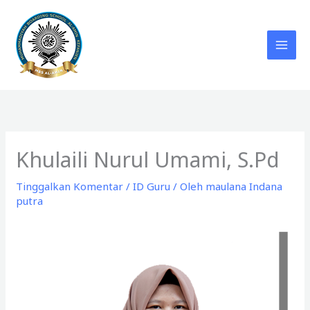
Lewati
ke
konten
Khulaili Nurul Umami, S.Pd
Tinggalkan Komentar
/
ID Guru
/ Oleh
maulana Indana
putra