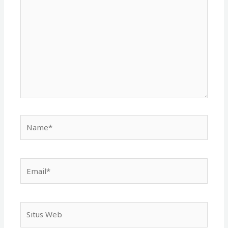
di
sini..
Name*
Email*
Situs
Web