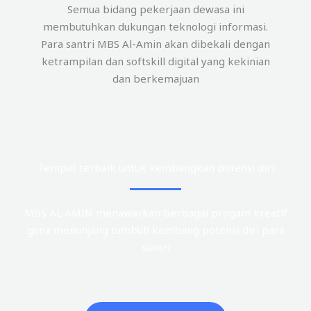
Semua bidang pekerjaan dewasa ini
membutuhkan dukungan teknologi informasi.
Para santri MBS Al-Amin akan dibekali dengan
ketrampilan dan softskill digital yang kekinian
dan berkemajuan
Tempat terbaik untuk kembangkan potensi diri
MBS AL AMIN menawarkan berbagai progam kreatif
guna menunjang tumbuh kembang potensi diri para
santri