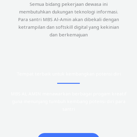
Semua bidang pekerjaan dewasa ini
membutuhkan dukungan teknologi informasi.
Para santri MBS Al-Amin akan dibekali dengan
ketrampilan dan softskill digital yang kekinian
dan berkemajuan
Tempat terbaik untuk kembangkan potensi diri
MBS AL AMIN menawarkan berbagai progam kreatif
guna menunjang tumbuh kembang potensi diri para
santri