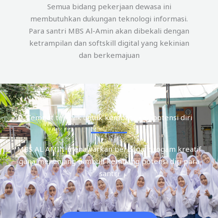
Semua bidang pekerjaan dewasa ini
membutuhkan dukungan teknologi informasi.
Para santri MBS Al-Amin akan dibekali dengan
ketrampilan dan softskill digital yang kekinian
dan berkemajuan
Tempat terbaik untuk kembangkan potensi diri
MBS AL AMIN menawarkan berbagai progam kreatif
guna menunjang tumbuh kembang potensi diri para
santri