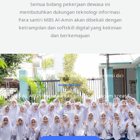
Semua bidang pekerjaan dewasa ini
membutuhkan dukungan teknologi informasi.
Para santri MBS Al-Amin akan dibekali dengan
ketrampilan dan softskill digital yang kekinian
dan berkemajuan
Tempat terbaik untuk kembangkan potensi diri
MBS AL AMIN menawarkan berbagai progam kreatif
guna menunjang tumbuh kembang potensi diri para
santri