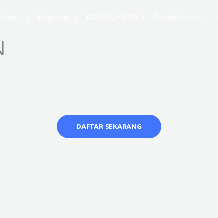
g Kami
Kegiatan
MBS AL AMIN
Pendaftaran
N
DAFTAR SEKARANG