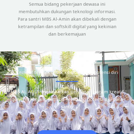
Semua bidang pekerjaan dewasa ini
membutuhkan dukungan teknologi informasi.
Para santri MBS Al-Amin akan dibekali dengan
ketrampilan dan softskill digital yang kekinian
dan berkemajuan
Tempat terbaik untuk kembangkan potensi diri
MBS AL AMIN menawarkan berbagai progam kreatif
guna menunjang tumbuh kembang potensi diri para
santri