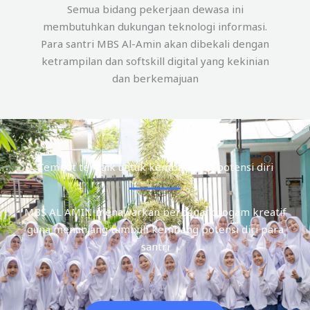
Semua bidang pekerjaan dewasa ini
membutuhkan dukungan teknologi informasi.
Para santri MBS Al-Amin akan dibekali dengan
ketrampilan dan softskill digital yang kekinian
dan berkemajuan
Tempat terbaik untuk kembangkan potensi diri
MBS AL AMIN menawarkan berbagai progam kreatif
guna menunjang tumbuh kembang potensi diri para
santri