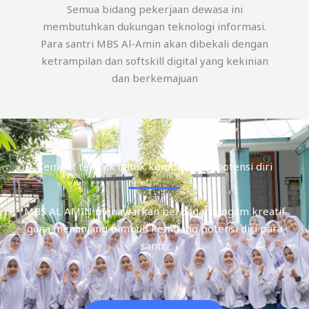
Semua bidang pekerjaan dewasa ini
membutuhkan dukungan teknologi informasi.
Para santri MBS Al-Amin akan dibekali dengan
ketrampilan dan softskill digital yang kekinian
dan berkemajuan
Tempat terbaik untuk kembangkan potensi diri
MBS AL AMIN menawarkan berbagai progam kreatif
guna menunjang tumbuh kembang potensi diri para
santri