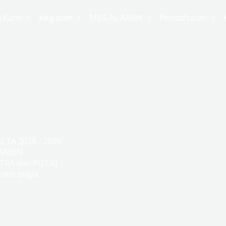
g Kami
Kegiatan
MBS AL AMIN
Pendaftaran
TA 2025 - 2026
ANJEN
TRA dan PUTRI
atis biaya