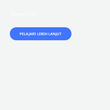
Student corner
Wadah kreatifitas santri untuk mengekpresikan berba
PELAJARI LEBIH LANJUT