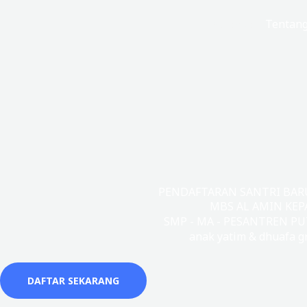
Lewati
Beranda
Tentan
ke
konten
PENDAFTARAN SANTRI BARU 
MBS AL AMIN KEP
SMP - MA - PESANTREN PU
anak yatim & dhuafa gr
DAFTAR SEKARANG