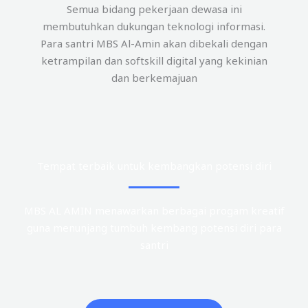
Semua bidang pekerjaan dewasa ini
membutuhkan dukungan teknologi informasi.
Para santri MBS Al-Amin akan dibekali dengan
ketrampilan dan softskill digital yang kekinian
dan berkemajuan
Tempat terbaik untuk kembangkan potensi diri
MBS AL AMIN menawarkan berbagai progam kreatif
guna menunjang tumbuh kembang potensi diri para
santri