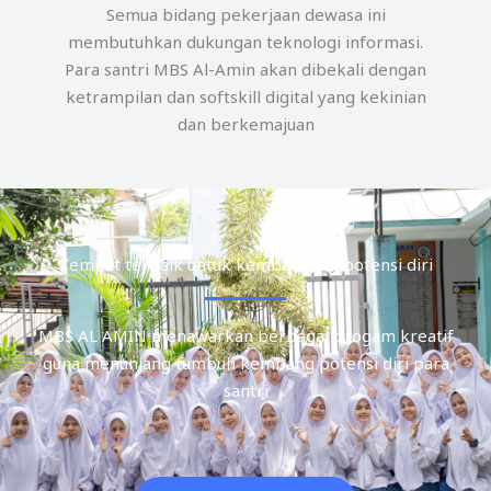
Semua bidang pekerjaan dewasa ini
membutuhkan dukungan teknologi informasi.
Para santri MBS Al-Amin akan dibekali dengan
ketrampilan dan softskill digital yang kekinian
dan berkemajuan
Tempat terbaik untuk kembangkan potensi diri
MBS AL AMIN menawarkan berbagai progam kreatif
guna menunjang tumbuh kembang potensi diri para
santri