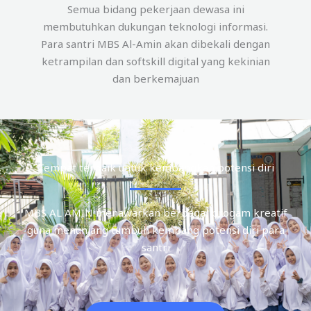
Semua bidang pekerjaan dewasa ini
membutuhkan dukungan teknologi informasi.
Para santri MBS Al-Amin akan dibekali dengan
ketrampilan dan softskill digital yang kekinian
dan berkemajuan
Tempat terbaik untuk kembangkan potensi diri
MBS AL AMIN menawarkan berbagai progam kreatif
guna menunjang tumbuh kembang potensi diri para
santri