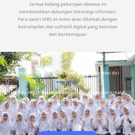
Semua bidang pekerjaan dewasa ini
membutuhkan dukungan teknologi informasi.
Para santri MBS Al-Amin akan dibekali dengan
ketrampilan dan softskill digital yang kekinian
dan berkemajuan
Tempat terbaik untuk kembangkan potensi diri
MBS AL AMIN menawarkan berbagai progam kreatif
guna menunjang tumbuh kembang potensi diri para
santri