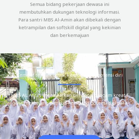
Semua bidang pekerjaan dewasa ini
membutuhkan dukungan teknologi informasi.
Para santri MBS Al-Amin akan dibekali dengan
ketrampilan dan softskill digital yang kekinian
dan berkemajuan
Tempat terbaik untuk kembangkan potensi diri
MBS AL AMIN menawarkan berbagai progam kreatif
guna menunjang tumbuh kembang potensi diri para
santri