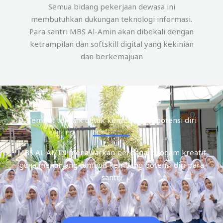
Semua bidang pekerjaan dewasa ini
membutuhkan dukungan teknologi informasi.
Para santri MBS Al-Amin akan dibekali dengan
ketrampilan dan softskill digital yang kekinian
dan berkemajuan
Tempat terbaik untuk kembangkan potensi diri
MBS AL AMIN menawarkan berbagai progam kreatif
guna menunjang tumbuh kembang potensi diri para
santri