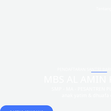
Lewati
Beranda
Tentan
ke
konten
PENDAFTARAN SANTRI BARU 
MBS AL AMIN 
SMP - MA - PESANTREN P
anak yatim & dhuafa g