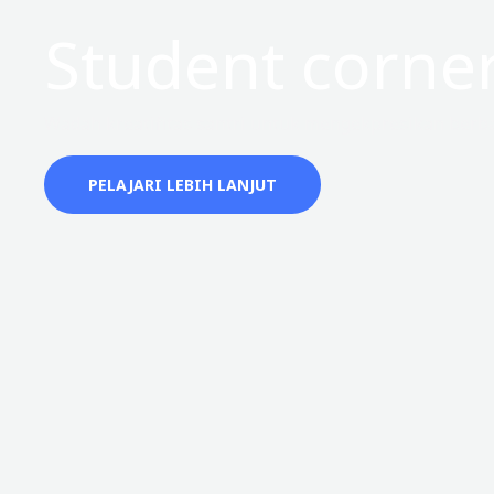
Student corne
Wadah kreatifitas santri untuk mengekpresikan berba
PELAJARI LEBIH LANJUT