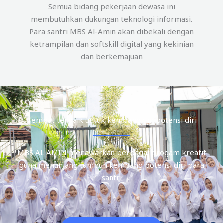
Semua bidang pekerjaan dewasa ini
membutuhkan dukungan teknologi informasi.
Para santri MBS Al-Amin akan dibekali dengan
ketrampilan dan softskill digital yang kekinian
dan berkemajuan
Tempat terbaik untuk kembangkan potensi diri
MBS AL AMIN menawarkan berbagai progam kreatif
guna menunjang tumbuh kembang potensi diri para
santri