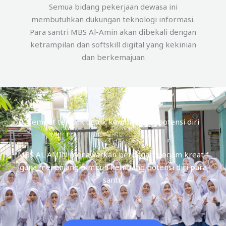
Semua bidang pekerjaan dewasa ini
membutuhkan dukungan teknologi informasi.
Para santri MBS Al-Amin akan dibekali dengan
ketrampilan dan softskill digital yang kekinian
dan berkemajuan
Tempat terbaik untuk kembangkan potensi diri
MBS AL AMIN menawarkan berbagai progam kreatif
guna menunjang tumbuh kembang potensi diri para
santri