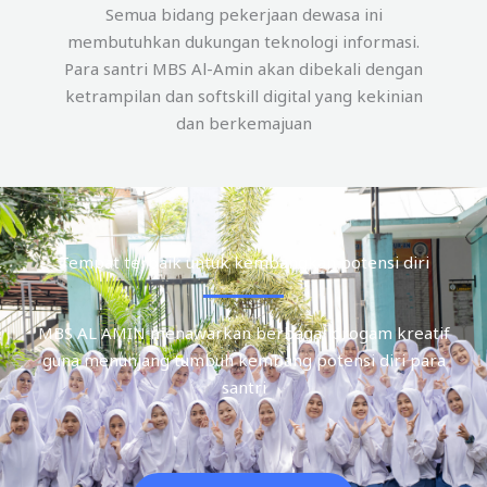
Semua bidang pekerjaan dewasa ini
membutuhkan dukungan teknologi informasi.
Para santri MBS Al-Amin akan dibekali dengan
ketrampilan dan softskill digital yang kekinian
dan berkemajuan
Tempat terbaik untuk kembangkan potensi diri
MBS AL AMIN menawarkan berbagai progam kreatif
guna menunjang tumbuh kembang potensi diri para
santri