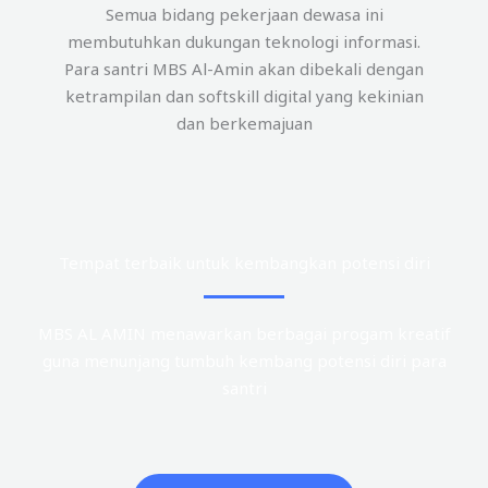
Semua bidang pekerjaan dewasa ini
membutuhkan dukungan teknologi informasi.
Para santri MBS Al-Amin akan dibekali dengan
ketrampilan dan softskill digital yang kekinian
dan berkemajuan
Tempat terbaik untuk kembangkan potensi diri
MBS AL AMIN menawarkan berbagai progam kreatif
guna menunjang tumbuh kembang potensi diri para
santri