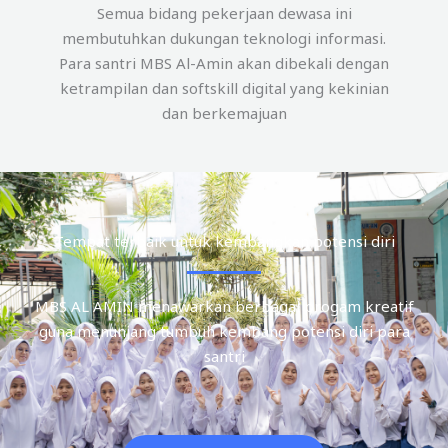
Semua bidang pekerjaan dewasa ini
membutuhkan dukungan teknologi informasi.
Para santri MBS Al-Amin akan dibekali dengan
ketrampilan dan softskill digital yang kekinian
dan berkemajuan
Tempat terbaik untuk kembangkan potensi diri
MBS AL AMIN menawarkan berbagai progam kreatif
guna menunjang tumbuh kembang potensi diri para
santri