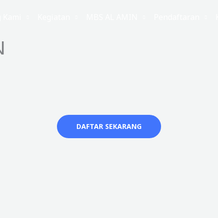
g Kami
Kegiatan
MBS AL AMIN
Pendaftaran
N
DAFTAR SEKARANG