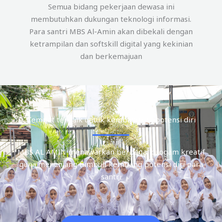
Semua bidang pekerjaan dewasa ini
membutuhkan dukungan teknologi informasi.
Para santri MBS Al-Amin akan dibekali dengan
ketrampilan dan softskill digital yang kekinian
dan berkemajuan
Tempat terbaik untuk kembangkan potensi diri
MBS AL AMIN menawarkan berbagai progam kreatif
guna menunjang tumbuh kembang potensi diri para
santri