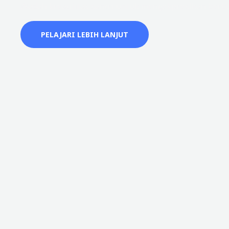
Wadah kreatifitas santri untuk mengekpresikan berba
PELAJARI LEBIH LANJUT