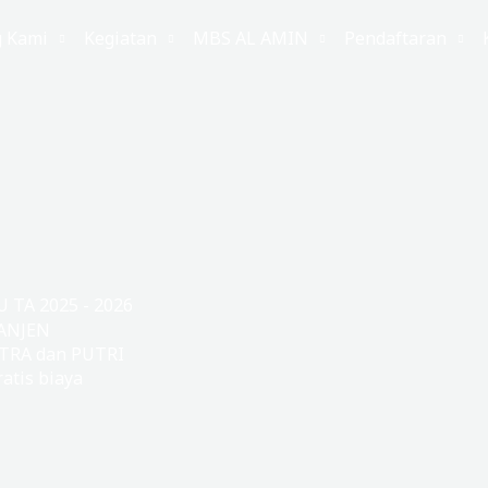
g Kami
Kegiatan
MBS AL AMIN
Pendaftaran
TA 2025 - 2026
ANJEN
TRA dan PUTRI
atis biaya