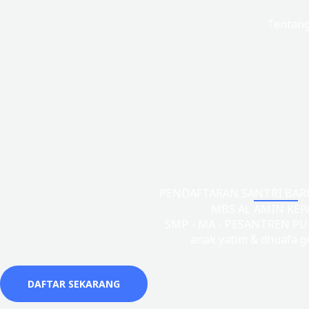
Lewati
Beranda
Tentan
ke
konten
PENDAFTARAN SANTRI BARU 
MBS AL AMIN KEP
SMP - MA - PESANTREN PU
anak yatim & dhuafa gr
DAFTAR SEKARANG