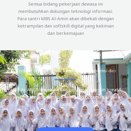
Semua bidang pekerjaan dewasa ini
membutuhkan dukungan teknologi informasi.
Para santri MBS Al-Amin akan dibekali dengan
ketrampilan dan softskill digital yang kekinian
dan berkemajuan
Tempat terbaik untuk kembangkan potensi diri
MBS AL AMIN menawarkan berbagai progam kreatif
guna menunjang tumbuh kembang potensi diri para
santri