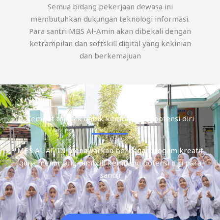
Semua bidang pekerjaan dewasa ini
membutuhkan dukungan teknologi informasi.
Para santri MBS Al-Amin akan dibekali dengan
ketrampilan dan softskill digital yang kekinian
dan berkemajuan
Tempat terbaik untuk kembangkan potensi diri
MBS AL AMIN menawarkan berbagai progam kreatif
guna menunjang tumbuh kembang potensi diri para
santri