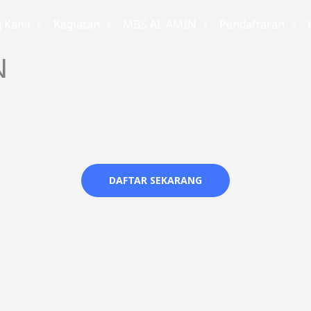
g Kami
Kegiatan
MBS AL AMIN
Pendaftaran
N
DAFTAR SEKARANG