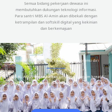
Semua bidang pekerjaan dewasa ini
membutuhkan dukungan teknologi informasi.
Para santri MBS Al-Amin akan dibekali dengan
ketrampilan dan softskill digital yang kekinian
dan berkemajuan
Tempat terbaik untuk kembangkan potensi diri
MBS AL AMIN menawarkan berbagai progam kreatif
guna menunjang tumbuh kembang potensi diri para
santri