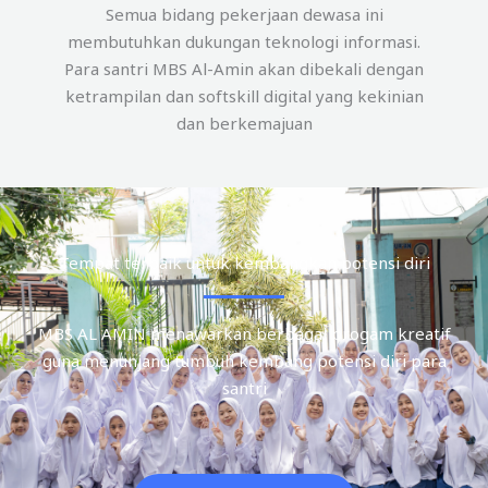
Semua bidang pekerjaan dewasa ini
membutuhkan dukungan teknologi informasi.
Para santri MBS Al-Amin akan dibekali dengan
ketrampilan dan softskill digital yang kekinian
dan berkemajuan
Tempat terbaik untuk kembangkan potensi diri
MBS AL AMIN menawarkan berbagai progam kreatif
guna menunjang tumbuh kembang potensi diri para
santri