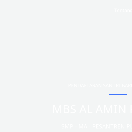
Lewati
Beranda
Tentan
ke
konten
PENDAFTARAN SANTRI BARU 
MBS AL AMIN 
SMP - MA - PESANTREN P