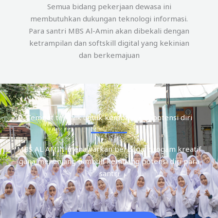
Semua bidang pekerjaan dewasa ini
membutuhkan dukungan teknologi informasi.
Para santri MBS Al-Amin akan dibekali dengan
ketrampilan dan softskill digital yang kekinian
dan berkemajuan
Tempat terbaik untuk kembangkan potensi diri
MBS AL AMIN menawarkan berbagai progam kreatif
guna menunjang tumbuh kembang potensi diri para
santri