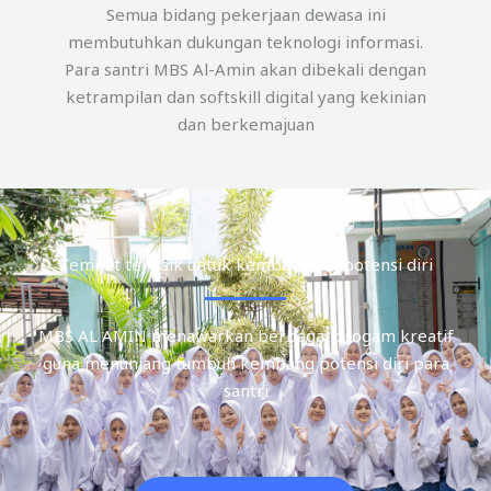
Semua bidang pekerjaan dewasa ini
membutuhkan dukungan teknologi informasi.
Para santri MBS Al-Amin akan dibekali dengan
ketrampilan dan softskill digital yang kekinian
dan berkemajuan
Tempat terbaik untuk kembangkan potensi diri
MBS AL AMIN menawarkan berbagai progam kreatif
guna menunjang tumbuh kembang potensi diri para
santri