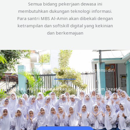
Semua bidang pekerjaan dewasa ini
membutuhkan dukungan teknologi informasi.
Para santri MBS Al-Amin akan dibekali dengan
ketrampilan dan softskill digital yang kekinian
dan berkemajuan
Tempat terbaik untuk kembangkan potensi diri
MBS AL AMIN menawarkan berbagai progam kreatif
guna menunjang tumbuh kembang potensi diri para
santri