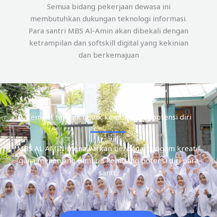
Semua bidang pekerjaan dewasa ini
membutuhkan dukungan teknologi informasi.
Para santri MBS Al-Amin akan dibekali dengan
ketrampilan dan softskill digital yang kekinian
dan berkemajuan
Tempat terbaik untuk kembangkan potensi diri
MBS AL AMIN menawarkan berbagai progam kreatif
guna menunjang tumbuh kembang potensi diri para
santri