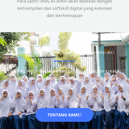
Para santri MBS Al-Amin akan dibekali dengan
ketrampilan dan softskill digital yang kekinian
dan berkemajuan
Tempat terbaik untuk kembangkan potensi diri
MBS AL AMIN menawarkan berbagai progam kreatif
guna menunjang tumbuh kembang potensi diri para
santri
TENTANG KAMI