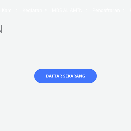
g Kami
Kegiatan
MBS AL AMIN
Pendaftaran
N
DAFTAR SEKARANG