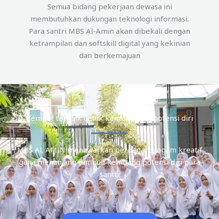
Semua bidang pekerjaan dewasa ini
membutuhkan dukungan teknologi informasi.
Para santri MBS Al-Amin akan dibekali dengan
ketrampilan dan softskill digital yang kekinian
dan berkemajuan
Tempat terbaik untuk kembangkan potensi diri
MBS AL AMIN menawarkan berbagai progam kreatif
guna menunjang tumbuh kembang potensi diri para
santri