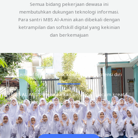
Semua bidang pekerjaan dewasa ini
membutuhkan dukungan teknologi informasi.
Para santri MBS Al-Amin akan dibekali dengan
ketrampilan dan softskill digital yang kekinian
dan berkemajuan
Tempat terbaik untuk kembangkan potensi diri
MBS AL AMIN menawarkan berbagai progam kreatif
guna menunjang tumbuh kembang potensi diri para
santri