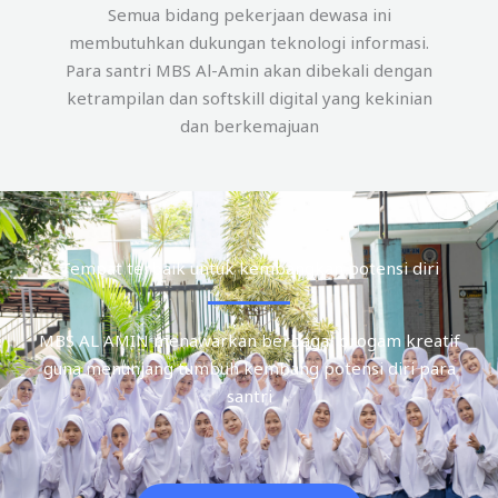
Semua bidang pekerjaan dewasa ini
membutuhkan dukungan teknologi informasi.
Para santri MBS Al-Amin akan dibekali dengan
ketrampilan dan softskill digital yang kekinian
dan berkemajuan
Tempat terbaik untuk kembangkan potensi diri
MBS AL AMIN menawarkan berbagai progam kreatif
guna menunjang tumbuh kembang potensi diri para
santri