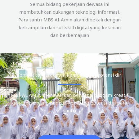
Semua bidang pekerjaan dewasa ini
membutuhkan dukungan teknologi informasi.
Para santri MBS Al-Amin akan dibekali dengan
ketrampilan dan softskill digital yang kekinian
dan berkemajuan
Tempat terbaik untuk kembangkan potensi diri
MBS AL AMIN menawarkan berbagai progam kreatif
guna menunjang tumbuh kembang potensi diri para
santri