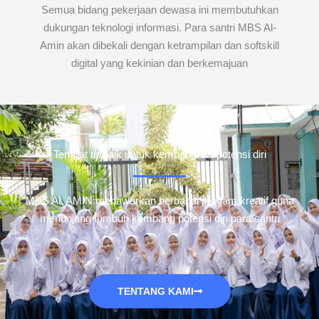
Semua bidang pekerjaan dewasa ini membutuhkan
dukungan teknologi informasi. Para santri MBS Al-
Amin akan dibekali dengan ketrampilan dan softskill
digital yang kekinian dan berkemajuan
Tempat terbaik untuk kembangkan potensi diri
MBS AL AMIN menawarkan berbagai progam kreatif guna
menunjang tumbuh kembang potensi diri para santri
TENTANG KAMI