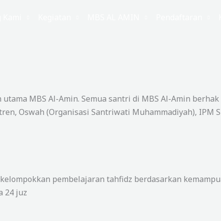
g Kami
Kegiatan
MBS AL AMIN
Pendaftaran
 utama MBS Al-Amin. Semua santri di MBS Al-Amin berhak 
antren, Oswah (Organisasi Santriwati Muhammadiyah), IPM
kelompokkan pembelajaran tahfidz berdasarkan kemampuan
a 24 juz