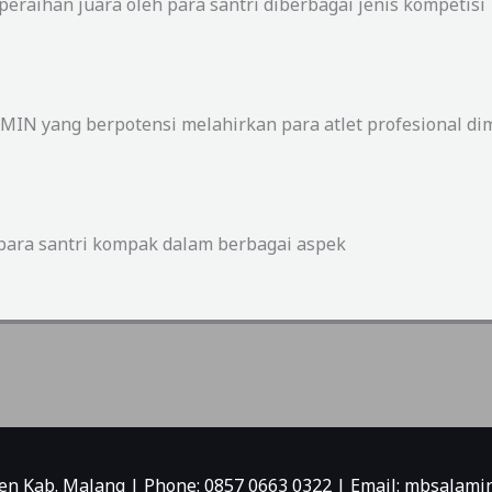
raihan juara oleh para santri diberbagai jenis kompetisi
 AMIN yang berpotensi melahirkan para atlet profesional 
h para santri kompak dalam berbagai aspek
njen Kab. Malang | Phone: 0857 0663 0322 | Email: mbsala