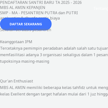
PENDAFTARAN SANTRI BARU TA 2025 - 2026
Lewati
MBS AL AMIN KEPANJEN
Beranda
Tentan
ke
SMP - MA - PESANTREN PUTRA dan PUTRI
konten
anak yatim & dhuafa gratis biaya
DAFTAR SEKARANG
Sekolah berbasis pesantren
Keanggotaan IPM
Tercetaknya pemimpin peradaban adalah salah satu tujuan
memfasilitasi adanya 3 organisasi sekaligus dalam 1 pes
tupoksinya masing-masing
Qur'an Enthusiast
MBS AL AMIN memiliki beberapa kelas tahfidz untuk meng
kelas Exellent dengan target hafalan mulai dari 1 juz hingg