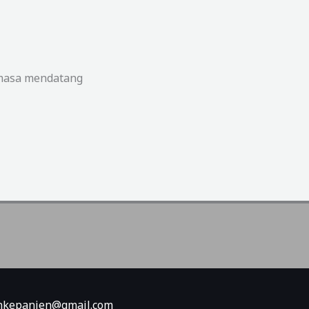
dimasa mendatang
minkepanjen@gmail.com