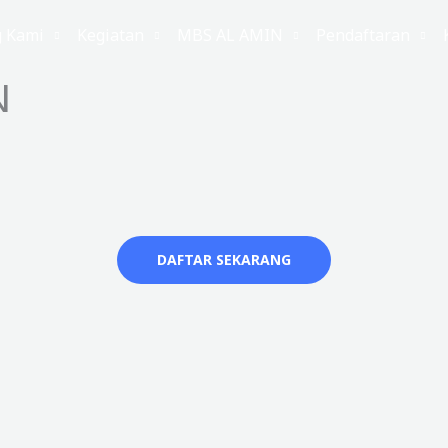
g Kami
Kegiatan
MBS AL AMIN
Pendaftaran
N
DAFTAR SEKARANG