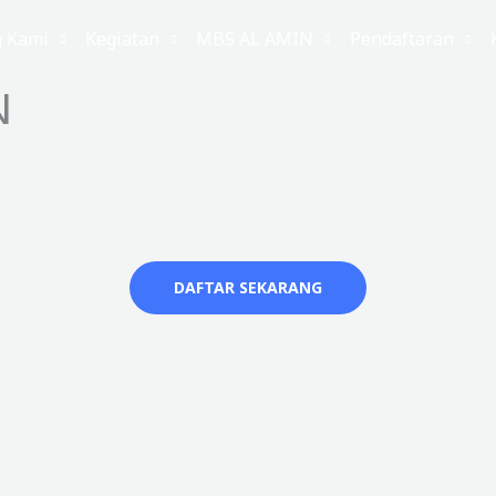
g Kami
Kegiatan
MBS AL AMIN
Pendaftaran
N
DAFTAR SEKARANG