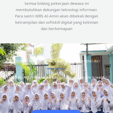
Semua bidang pekerjaan dewasa ini
membutuhkan dukungan teknologi informasi.
Para santri MBS Al-Amin akan dibekali dengan
ketrampilan dan softskill digital yang kekinian
dan berkemajuan
Tempat terbaik untuk kembangkan potensi diri
MBS AL AMIN menawarkan berbagai progam kreatif
guna menunjang tumbuh kembang potensi diri para
santri