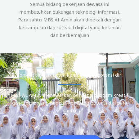
Semua bidang pekerjaan dewasa ini
membutuhkan dukungan teknologi informasi.
Para santri MBS Al-Amin akan dibekali dengan
ketrampilan dan softskill digital yang kekinian
dan berkemajuan
Tempat terbaik untuk kembangkan potensi diri
MBS AL AMIN menawarkan berbagai progam kreatif
guna menunjang tumbuh kembang potensi diri para
santri