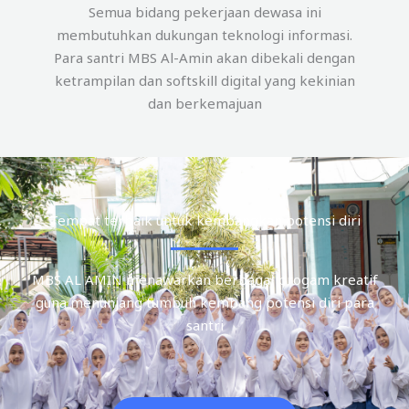
Semua bidang pekerjaan dewasa ini
membutuhkan dukungan teknologi informasi.
Para santri MBS Al-Amin akan dibekali dengan
ketrampilan dan softskill digital yang kekinian
dan berkemajuan
Tempat terbaik untuk kembangkan potensi diri
MBS AL AMIN menawarkan berbagai progam kreatif
guna menunjang tumbuh kembang potensi diri para
santri